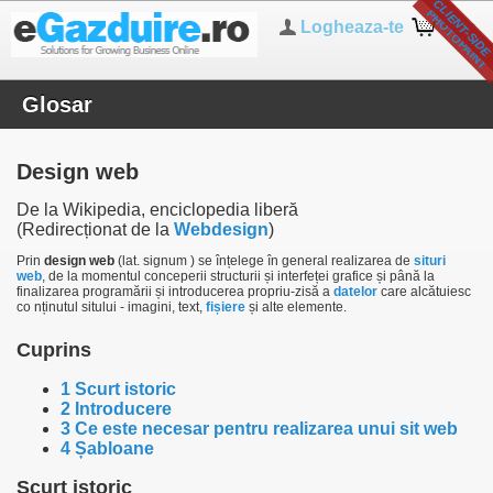
TIM BERNERS 
GRAFICIANU
SERVER-SID
CLIENT-SID
MOCK-UP
GRAFICĂ
P
T
C
O
R
E
L
H
O
T
O
P
A
I
N
PRINT
Logheaza-te
Cos
Glosar
Design web
De la Wikipedia, enciclopedia liberă
(Redirecționat de la
Webdesign
)
Prin
design web
(lat. signum ) se înțelege în general realizarea de
situri
web
, de la momentul conceperii structurii și interfeței grafice și până la
finalizarea programării și introducerea propriu-zisă a
datelor
care alcătuiesc
co nținutul sitului - imagini, text,
fișiere
și alte elemente.
Cuprins
1
Scurt istoric
2
Introducere
3
Ce este necesar pentru realizarea unui sit web
4
Șabloane
Scurt istoric