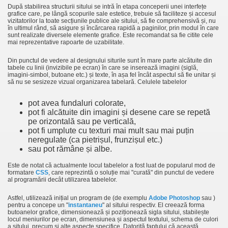
După stabilirea structurii sitului se intră în etapa conceperii unei interfețe
grafice care, pe lângă scopurile sale estetice, trebuie să faciliteze și accesul
vizitatorilor la toate secțiunile publice ale sitului, să fie comprehensivă și, nu
în ultimul rând, să asigure și încărcarea rapidă a paginilor, prin modul în care
sunt realizate diversele elemente grafice. Este recomandat sa fie citite cele
mai reprezentative rapoarte de uzabilitate.
Din punctul de vedere al designului siturile sunt în mare parte alcătuite din
tabele cu linii (invizibile pe ecran) în care se inserează imagini (siglă,
imagini-simbol, butoane etc.) și texte, în așa fel încât aspectul să fie unitar și
să nu se sesizeze vizual organizarea tabelară. Celulele tabelelor
pot avea fundaluri colorate,
pot fi alcătuite din imagini și desene care se repetă
pe orizontală sau pe verticală,
pot fi umplute cu texturi mai mult sau mai puțin
neregulate (ca pietrișul, frunzișul etc.)
sau pot rămâne și albe.
Este de notat că actualmente locul tabelelor a fost luat de popularul mod de
formatare
CSS
, care reprezintă o soluție mai "curată" din punctul de vedere
al programării decât utilizarea tabelelor.
Astfel,
utilizează inițial un program de
(de exemplu
Adobe Photoshop
sau
)
pentru a concepe un "
instantaneu
" al sitului respectiv. El creează forma
butoanelor grafice, dimensionează și poziționează sigla sitului, stabilește
locul meniurilor pe ecran, dimensiunea și aspectul textului, schema de culori
a sitului, precum și alte aspecte specifice. Datorită faptului că această