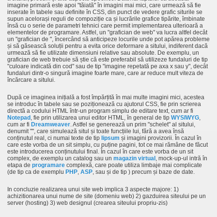
imagine primară este apoi "tăiată" în imagini mai mici, care urmează să fie
inserate în tabele sau definite în CSS, din punct de vedere grafic siturile se
supun acelorași reguli de compoziție ca și lucrările grafice tipărite, îmbinate
însă cu o serie de parametri tehnici care permit implementarea ulterioară a
elementelor de programare. Astfel, un "grafician de web" va lucra altfel decât
un "grafician de
", încercând să anticipeze locurile unde pot apărea probleme
și să găsească soluții pentru a evita orice deformare a sitului, indiferent dacă
urmează să fie utilizate dimensiuni relative sau absolute. De exemplu, un
grafician de web trebuie să știe că este preferabil să utilizeze fundaluri de tip
"culoare indicată din cod" sau de tip "imagine repetată pe axa x sau y", decât
fundaluri dintr-o singură imagine foarte mare, care ar reduce mult viteza de
încărcare a sitului.
După ce imaginea inițială a fost împărțită în mai multe imagini mici, acestea
se introduc în tabele sau se poziționează cu ajutorul CSS, fie prin scrierea
directă a codului HTML într-un program simplu de editare text, cum ar fi
Notepad
, fie prin utilizarea unui editor HTML, în general de tip
WYSIWYG
,
cum ar fi
Dreamweaver
. Astfel se generează un prim "schelet" al sitului,
denumit "
", care simulează situl și toate funcțiile lui, fără a avea însă
conținutul real, ci numai texte de tip
lipsum
și imagini provizorii. În cazul în
care este vorba de un sit simplu, cu puține pagini, tot ce mai rămâne de făcut
este introducerea conținutului final. În cazul în care este vorba de un sit
complex, de exemplu un catalog sau un
magazin virtual
, mock-up-ul intră în
etapa de
programare
complexă, care poate utiliza limbaje mai complicate
(de tip
ca de exemplu
PHP
,
ASP
, sau și de tip
) precum și baze de date.
In concluzie realizarea unui site web implica 3 aspecte majore: 1)
achizitionarea unui nume de site (domeniu web) 2) gazduirea siteului pe un
server (hosting) 3) web designul (crearea siteului propriu-zis)