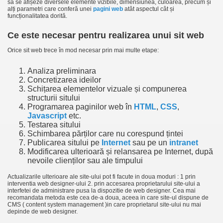
să se afișeze diversele elemente vizibile, dimensiunea, culoarea, precum și
alți parametri care conferă unei
pagini web
atât aspectul cât și
funcționalitatea dorită.
Ce este necesar pentru realizarea unui sit web
Orice sit web trece în mod necesar prin mai multe etape:
Analiza preliminara
Concretizarea ideilor
Schițarea elementelor vizuale și compunerea
structurii sitului
Programarea paginilor web în
HTML
,
CSS
,
Javascript
etc.
Testarea sitului
Schimbarea părților care nu corespund țintei
Publicarea sitului pe
Internet
sau pe un
intranet
Modificarea ulterioară și relansarea pe Internet, după
nevoile clienților sau ale timpului
Actualizarile ulterioare ale site-ului pot fi facute in doua moduri : 1 prin
interventia web designer-ului 2. prin accesarea proprietarului site-ului a
interfetei de administrare pusa la dispozitie de web designer. Cea mai
recomandata metoda este cea de-a doua, aceea in care site-ul dispune de
CMS ( content system management )in care proprietarul site-ului nu mai
depinde de web designer.