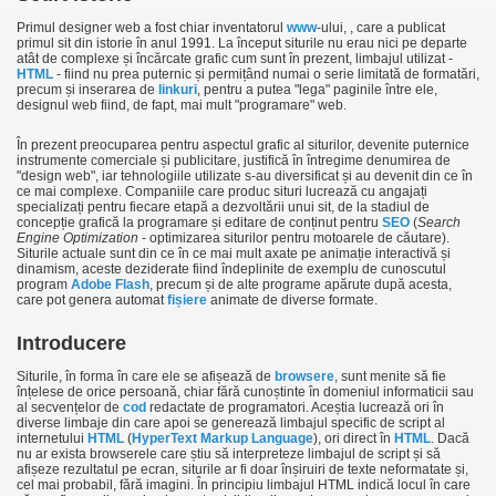
Primul designer web a fost chiar inventatorul
www
-ului,
, care a publicat
primul sit din istorie în anul 1991. La început siturile nu erau nici pe departe
atât de complexe și încărcate grafic cum sunt în prezent, limbajul utilizat -
HTML
- fiind nu prea puternic și permițând numai o serie limitată de formatări,
precum și inserarea de
linkuri
, pentru a putea "lega" paginile între ele,
designul web fiind, de fapt, mai mult "programare" web.
În prezent preocuparea pentru aspectul grafic al siturilor, devenite puternice
instrumente comerciale și publicitare, justifică în întregime denumirea de
"design web", iar tehnologiile utilizate s-au diversificat și au devenit din ce în
ce mai complexe. Companiile care produc situri lucrează cu angajați
specializați pentru fiecare etapă a dezvoltării unui sit, de la stadiul de
concepție grafică la programare și editare de conținut pentru
SEO
(
Search
Engine Optimization
- optimizarea siturilor pentru motoarele de căutare).
Siturile actuale sunt din ce în ce mai mult axate pe animație interactivă și
dinamism, aceste deziderate fiind îndeplinite de exemplu de cunoscutul
program
Adobe
Flash
, precum și de alte programe apărute după acesta,
care pot genera automat
fișiere
animate de diverse formate.
Introducere
Siturile, în forma în care ele se afișează de
browsere
, sunt menite să fie
înțelese de orice persoană, chiar fără cunoștinte în domeniul informaticii sau
al secvențelor de
cod
redactate de programatori. Aceștia lucrează ori în
diverse limbaje din care apoi se generează limbajul specific de script al
internetului
HTML
(
HyperText Markup Language
), ori direct în
HTML
. Dacă
nu ar exista browserele care știu să interpreteze limbajul de script și să
afișeze rezultatul pe ecran, siturile ar fi doar înșiruiri de texte neformatate și,
cel mai probabil, fără imagini. În principiu limbajul HTML indică locul în care