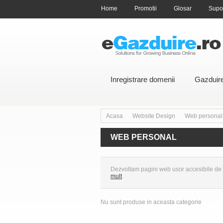
Home
Promotii
Glosar
Supo
Inregistrare domenii
Gazduir
Acasa
Website Design
Web personal
>
>
WEB PERSONAL
Dezvoltam pagini web usor accesibile de pr
mult
Nu sunt produse in aceasta categorie