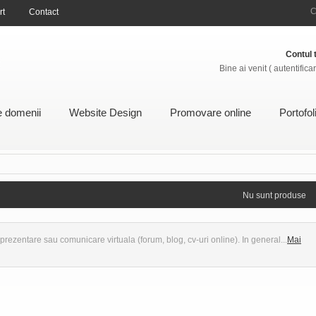
C
rt
Contact
Contul 
Bine ai venit
( autentificar
e domenii
Website Design
Promovare online
Portofol
Nu sunt produse
ezentare sau comunicare virtuala (forum, blog, cv-uri online). In general...
Mai