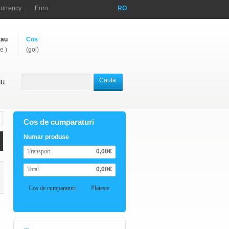
urrency:
Euro
RO
tau
Cos
e )
(gol)
Cauta
iu
Cos de cumparaturi
Numar produse
Transport
0,00€
Total
0,00€
Cos de cumparaturi
Plateste